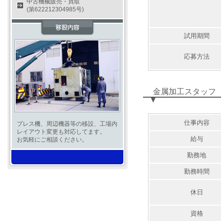
中古機械販売・買取
(第622212304985号)
試用期間
応募方法
金属加工スタッフ
仕事内容
プレス機、周辺機器等の移設、工場内
レイアウト変更も対応してます。
給与
お気軽にご相談ください。
勤務地
勤務時間
休日
資格