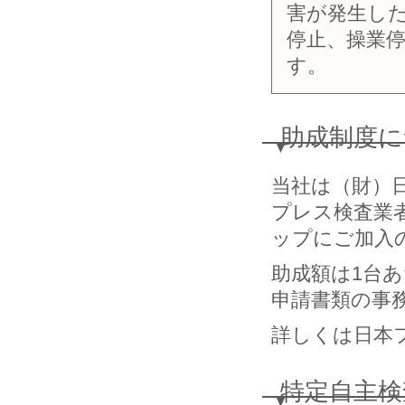
害が発生し
停止、操業
す。
助成制度に
当社は（財）
プレス検査業
ップにご加入
助成額は1台あ
申請書類の事
詳しくは日本
特定自主検