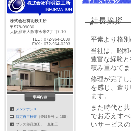
社長挨拶
株式会社有明鉄工所
〒578-09030
大阪府東大阪市今米2丁目7-10
平素より格別
TEL：072-964-1639
FAX：072-964-0293
当社は、昭和
豊富な経験と
積み重ねてま
修理が完了し
を感じ、遣り
ます。
また時代と共
メンテナンス
でお応えすべ
特定自主検査
（登録番号 大-188）
いサービスの
プレス部品加工、一般加工