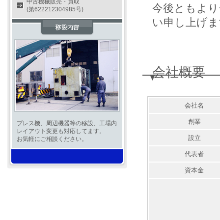
中古機械販売・買取
今後ともより
(第622212304985号)
い申し上げま
会社概要
会社名
創業
プレス機、周辺機器等の移設、工場内
レイアウト変更も対応してます。
設立
お気軽にご相談ください。
代表者
資本金